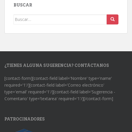
BUSCAR
Buscar:
¿TIENES ALGUNA SUGERENCIA? CONTÁCTANOS
[contact-form][contact-field label='Nombre' type='name'
required='1'/][contact-field label='Correo electrónico'
type='email' required='1'/][contact-field label='Sugerencia -
Comentario' type='textarea' required='1'/][/contact-form]
PATROCINADORES