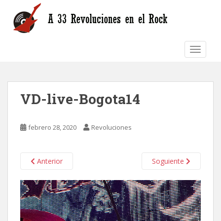
S
k
i
p
TOGGLE
t
o
m
a
VD-live-Bogota14
i
n
c
febrero 28, 2020
Revoluciones
o
n
t
Anterior
Soguiente
e
n
t