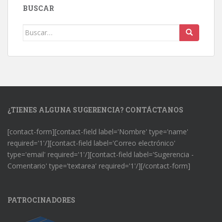
BUSCAR
Buscar:
¿TIENES ALGUNA SUGERENCIA? CONTÁCTANOS
[contact-form][contact-field label='Nombre' type='name'
required='1'/][contact-field label='Correo electrónico'
type='email' required='1'/][contact-field label='Sugerencia -
Comentario' type='textarea' required='1'/][/contact-form]
PATROCINADORES