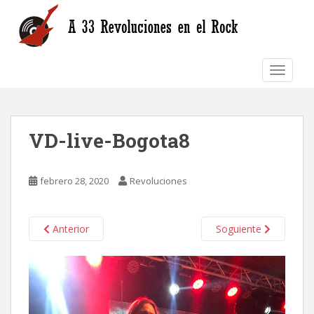
S
k
i
p
TOGGLE
t
o
m
a
VD-live-Bogota8
i
n
c
febrero 28, 2020
Revoluciones
o
n
t
Anterior
Soguiente
e
n
t