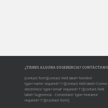
¿TIENES ALGUNA SUGERENCIA? CONTÁCTANO
[contact-form][contact-field label='Nombre'
type='name' required='1'/][contact-field label='Correo
electrónico' type='email' required='1'/][contact-field
label='Sugerencia - Comentario' type='textarea'
required='1'/][/contact-form]