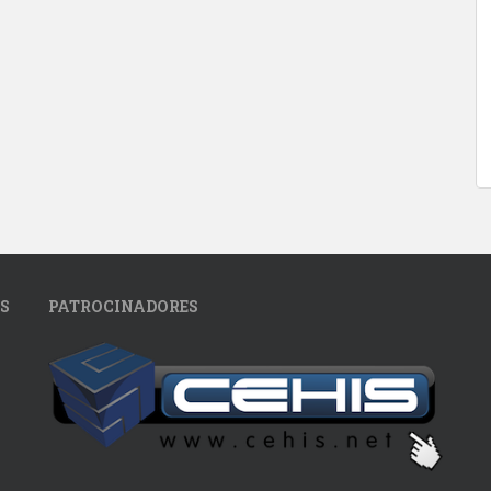
S
PATROCINADORES