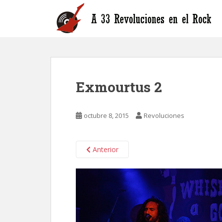
S
k
i
p
t
o
m
Exmourtus 2
a
i
n
octubre 8, 2015
Revoluciones
c
o
n
Anterior
t
e
n
t