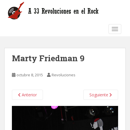
S
k
i
p
TOGGLE
t
o
m
a
Marty Friedman 9
i
n
c
octubre 8, 2015
Revoluciones
o
n
t
Anterior
Soguiente
e
n
t