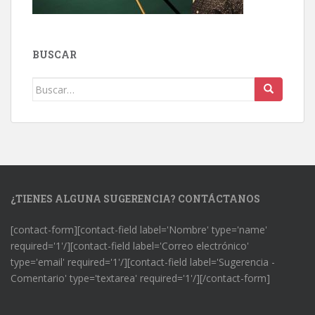
BUSCAR
Buscar:
¿TIENES ALGUNA SUGERENCIA? CONTÁCTANOS
[contact-form][contact-field label='Nombre' type='name'
required='1'/][contact-field label='Correo electrónico'
type='email' required='1'/][contact-field label='Sugerencia -
Comentario' type='textarea' required='1'/][/contact-form]