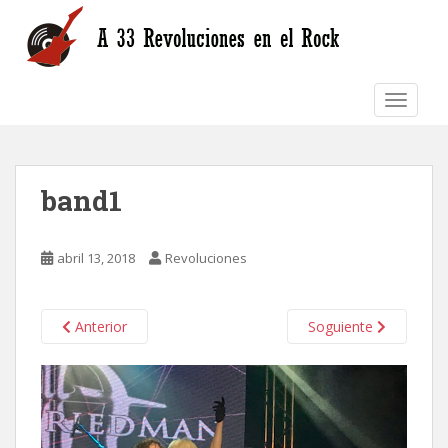
S
k
i
p
TOGGLE
t
o
m
a
band1
i
n
c
abril 13, 2018
Revoluciones
o
n
t
Anterior
Soguiente
e
n
t