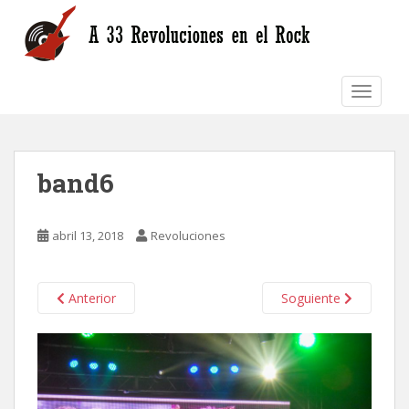
S
k
i
p
TOGGLE
t
o
m
a
band6
i
n
c
abril 13, 2018
Revoluciones
o
n
t
Anterior
Soguiente
e
n
t