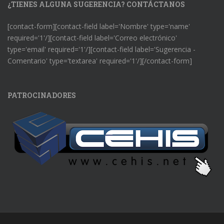
¿TIENES ALGUNA SUGERENCIA? CONTÁCTANOS
[contact-form][contact-field label='Nombre' type='name'
required='1'/][contact-field label='Correo electrónico'
type='email' required='1'/][contact-field label='Sugerencia -
Comentario' type='textarea' required='1'/][/contact-form]
PATROCINADORES