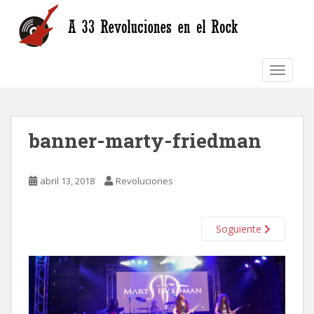
S
k
i
p
TOGGLE
t
o
m
a
banner-marty-friedman
i
n
c
abril 13, 2018
Revoluciones
o
n
t
Soguiente
e
n
t