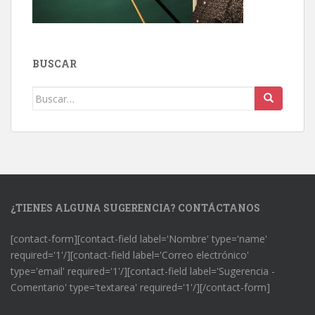
BUSCAR
Buscar:
¿TIENES ALGUNA SUGERENCIA? CONTÁCTANOS
[contact-form][contact-field label='Nombre' type='name'
required='1'/][contact-field label='Correo electrónico'
type='email' required='1'/][contact-field label='Sugerencia -
Comentario' type='textarea' required='1'/][/contact-form]