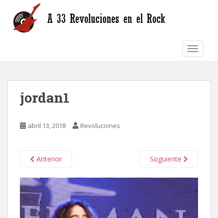
S
k
i
p
TOGGLE
t
o
m
a
jordan1
i
n
c
abril 13, 2018
Revoluciones
o
n
t
Anterior
Soguiente
e
n
t