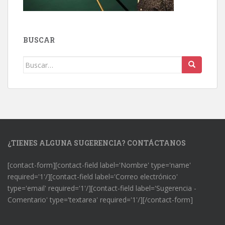
BUSCAR
Buscar:
¿TIENES ALGUNA SUGERENCIA? CONTÁCTANOS
[contact-form][contact-field label='Nombre' type='name'
required='1'/][contact-field label='Correo electrónico'
type='email' required='1'/][contact-field label='Sugerencia -
Comentario' type='textarea' required='1'/][/contact-form]