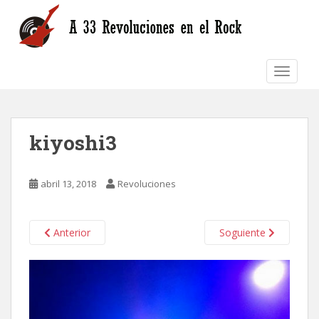
S
k
i
p
TOGGLE
t
o
m
a
kiyoshi3
i
n
c
abril 13, 2018
Revoluciones
o
n
t
Anterior
Soguiente
e
n
t