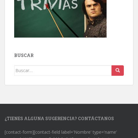
BUSCAR
Buscar:
¿TIENES ALGUNA SUGERENCIA? CONTÁCTANOS
[contact-form][contact-field label='Nombre' type='name'