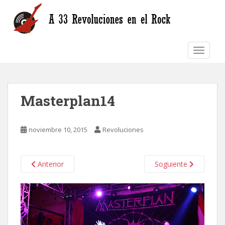
S
k
i
p
TOGGLE
t
o
m
a
Masterplan14
i
n
c
noviembre 10, 2015
Revoluciones
o
n
t
Anterior
Soguiente
e
n
t