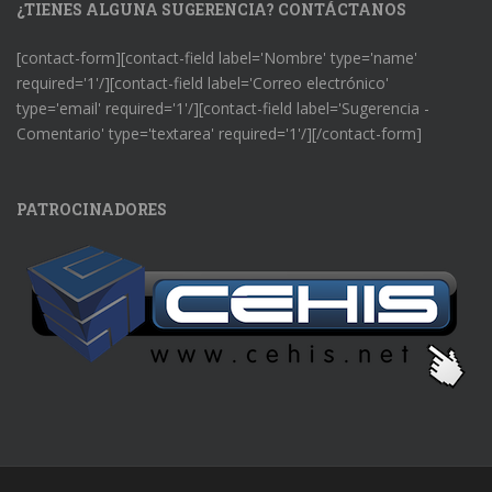
¿TIENES ALGUNA SUGERENCIA? CONTÁCTANOS
[contact-form][contact-field label='Nombre' type='name'
required='1'/][contact-field label='Correo electrónico'
type='email' required='1'/][contact-field label='Sugerencia -
Comentario' type='textarea' required='1'/][/contact-form]
PATROCINADORES