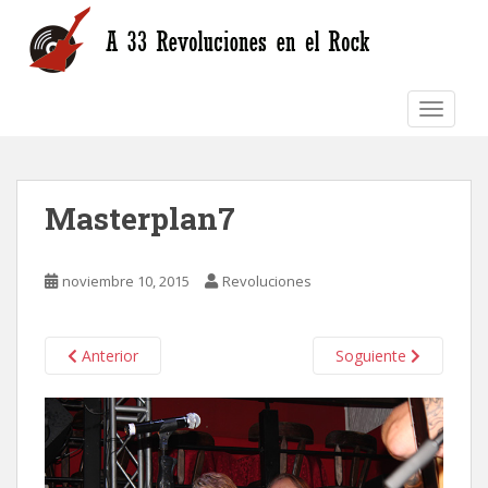
S
k
i
p
TOGGLE
t
o
m
a
Masterplan7
i
n
c
noviembre 10, 2015
Revoluciones
o
n
t
Anterior
Soguiente
e
n
t