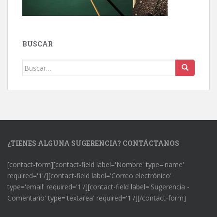
BUSCAR
Buscar:
¿TIENES ALGUNA SUGERENCIA? CONTÁCTANOS
[contact-form][contact-field label='Nombre' type='name'
required='1'/][contact-field label='Correo electrónico'
type='email' required='1'/][contact-field label='Sugerencia -
Comentario' type='textarea' required='1'/][/contact-form]