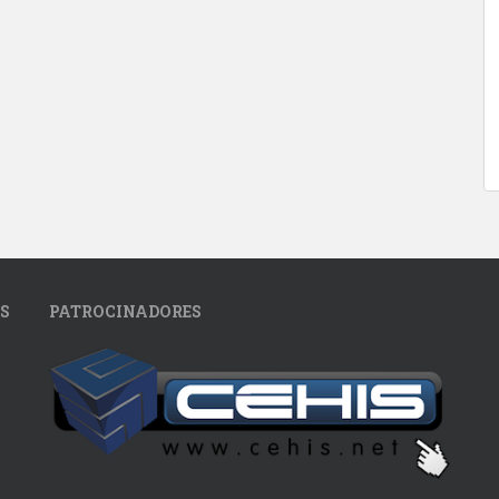
S
PATROCINADORES