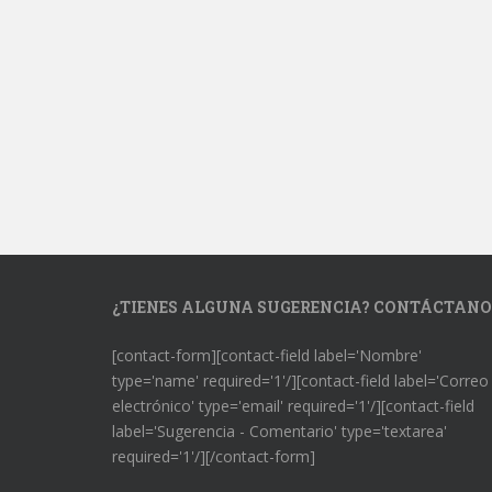
¿TIENES ALGUNA SUGERENCIA? CONTÁCTANO
[contact-form][contact-field label='Nombre'
type='name' required='1'/][contact-field label='Correo
electrónico' type='email' required='1'/][contact-field
label='Sugerencia - Comentario' type='textarea'
required='1'/][/contact-form]