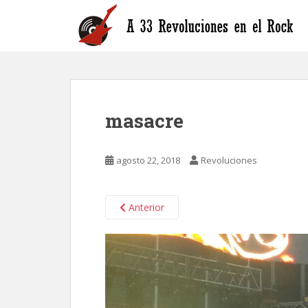
S
k
i
p
t
o
m
masacre
a
i
n
agosto 22, 2018
Revoluciones
c
o
n
Anterior
t
e
n
t