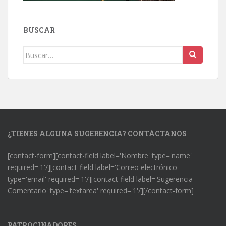
BUSCAR
Buscar:
¿TIENES ALGUNA SUGERENCIA? CONTÁCTANOS
[contact-form][contact-field label='Nombre' type='name'
required='1'/][contact-field label='Correo electrónico'
type='email' required='1'/][contact-field label='Sugerencia -
Comentario' type='textarea' required='1'/][/contact-form]
PATROCINADORES