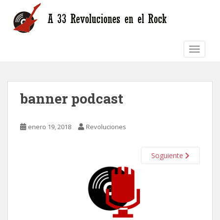
S
k
i
p
TOGGLE
t
o
m
a
banner podcast
i
n
c
enero 19, 2018
Revoluciones
o
n
t
Soguiente
e
n
t