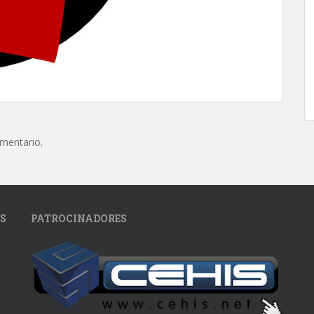
omentario.
S
PATROCINADORES