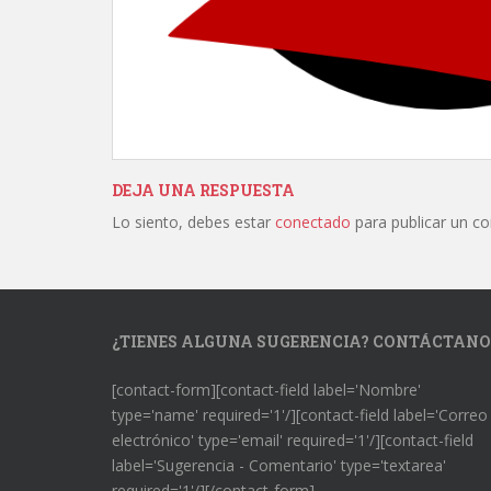
DEJA UNA RESPUESTA
Lo siento, debes estar
conectado
para publicar un c
¿TIENES ALGUNA SUGERENCIA? CONTÁCTANO
[contact-form][contact-field label='Nombre'
type='name' required='1'/][contact-field label='Correo
electrónico' type='email' required='1'/][contact-field
label='Sugerencia - Comentario' type='textarea'
required='1'/][/contact-form]