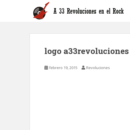
S
k
i
p
t
o
m
logo a33revoluciones
a
i
n
febrero 19, 2015
Revoluciones
c
o
n
t
e
n
t