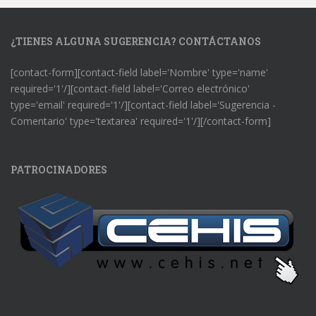
¿TIENES ALGUNA SUGERENCIA? CONTÁCTANOS
[contact-form][contact-field label='Nombre' type='name'
required='1'/][contact-field label='Correo electrónico'
type='email' required='1'/][contact-field label='Sugerencia -
Comentario' type='textarea' required='1'/][/contact-form]
PATROCINADORES