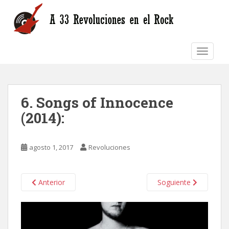
S
k
i
p
TOGGLE
t
o
m
a
6. Songs of Innocence
i
n
(2014):
c
o
n
agosto 1, 2017
Revoluciones
t
e
n
Anterior
Soguiente
t