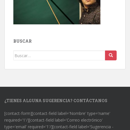
BUSCAR
Buscar:
¿TIENES ALGUNA SUGERENCIA? CONTÁCTANOS
[contact-form][contact-field label='Nombre' type='name'
required='1'/][contact-field label='Correo electrónico'
type='email' required='1'/][contact-field label='Sugerencia -