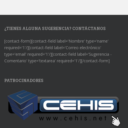
¿TIENES ALGUNA SUGERENCIA? CONTÁCTANOS
[contact-form][contact-field label='Nombre' type='name'
required='1'/][contact-field label='Correo electrónico'
type='email' required='1'/][contact-field label='Sugerencia -
Comentario' type='textarea' required='1'/][/contact-form]
PATROCINADORES