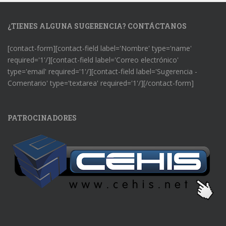
¿TIENES ALGUNA SUGERENCIA? CONTÁCTANOS
[contact-form][contact-field label='Nombre' type='name'
required='1'/][contact-field label='Correo electrónico'
type='email' required='1'/][contact-field label='Sugerencia -
Comentario' type='textarea' required='1'/][/contact-form]
PATROCINADORES