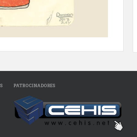
S
PATROCINADORES