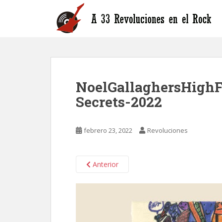
S
k
i
p
t
o
m
NoelGallaghersHighF
a
i
Secrets-2022
n
c
o
febrero 23, 2022
Revoluciones
n
t
Anterior
e
n
t