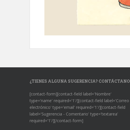
¿TIENES ALGUNA SUGERENCIA? CONTÁCTANO
[contact-form][contact-field label='Nombre'
type='name' required='1'/][contact-field label='Correo
electrónico' type='email' required='1'/][contact-field
label='Sugerencia - Comentario' type='textarea'
required='1'/][/contact-form]