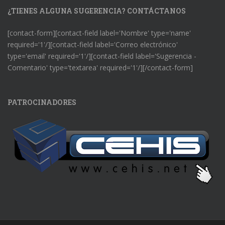
¿TIENES ALGUNA SUGERENCIA? CONTÁCTANOS
[contact-form][contact-field label='Nombre' type='name'
required='1'/][contact-field label='Correo electrónico'
type='email' required='1'/][contact-field label='Sugerencia -
Comentario' type='textarea' required='1'/][/contact-form]
PATROCINADORES