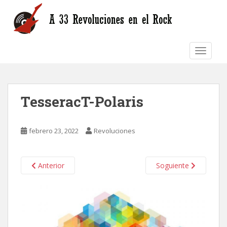
S
k
i
p
TOGGLE
t
o
m
a
TesseracT-Polaris
i
n
c
febrero 23, 2022
Revoluciones
o
n
t
Anterior
Soguiente
e
n
t