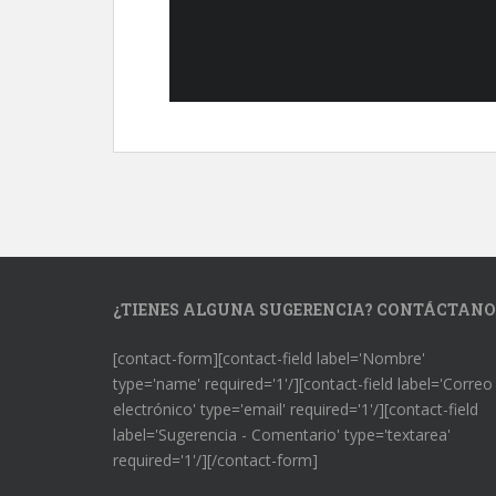
¿TIENES ALGUNA SUGERENCIA? CONTÁCTANO
[contact-form][contact-field label='Nombre'
type='name' required='1'/][contact-field label='Correo
electrónico' type='email' required='1'/][contact-field
label='Sugerencia - Comentario' type='textarea'
required='1'/][/contact-form]