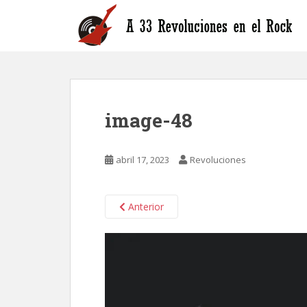
S
k
i
p
t
o
m
image-48
a
i
n
abril 17, 2023
Revoluciones
c
o
n
Anterior
t
e
n
t