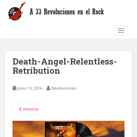
S
k
i
p
TOGGLE
t
o
m
a
Death-Angel-Relentless-
i
n
Retribution
c
o
n
junio 13, 2016
Revoluciones
t
e
n
Anterior
t