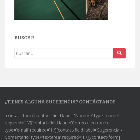
BUSCAR
Buscar:
¿TIENES ALGUNA SUGERENCIA? CONTÁCTANOS
[contact-form][contact-field label='Nombre' type='name'
required='1'/][contact-field label='Correo electrónico'
type='email' required='1'/][contact-field label='Sugerencia -
Comentario' type='textarea' required='1'/][/contact-form]