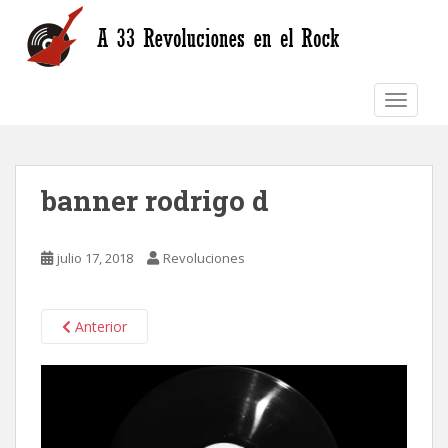
S
k
i
p
TOGGLE
t
o
m
a
banner rodrigo d
i
n
c
julio 17, 2018
Revoluciones
o
n
t
Anterior
e
n
t