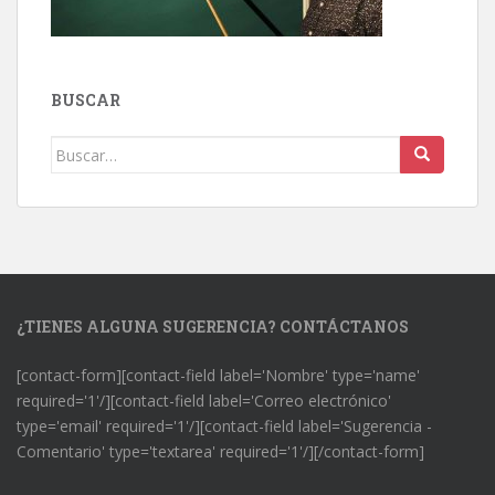
BUSCAR
Buscar:
¿TIENES ALGUNA SUGERENCIA? CONTÁCTANOS
[contact-form][contact-field label='Nombre' type='name'
required='1'/][contact-field label='Correo electrónico'
type='email' required='1'/][contact-field label='Sugerencia -
Comentario' type='textarea' required='1'/][/contact-form]