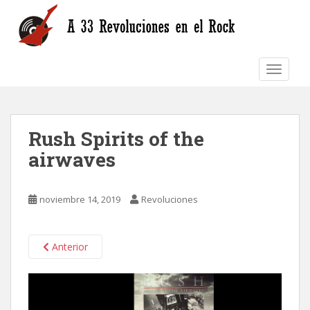
S
k
i
p
TOGGLE
t
o
m
a
Rush Spirits of the
i
n
airwaves
c
o
n
noviembre 14, 2019
Revoluciones
t
e
n
Anterior
t