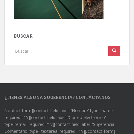
BUSCAR
Buscar:
¿TIENES ALGUNA SUGERENCIA? CONTÁCTANOS
[contact-form][contact-field label='Nombre' type='name'
required='1'/][contact-field label='Correo electrónico'
type='email' required='1'/][contact-field label='Sugerencia -
Comentario' type='textarea' required='1'/][/contact-form]