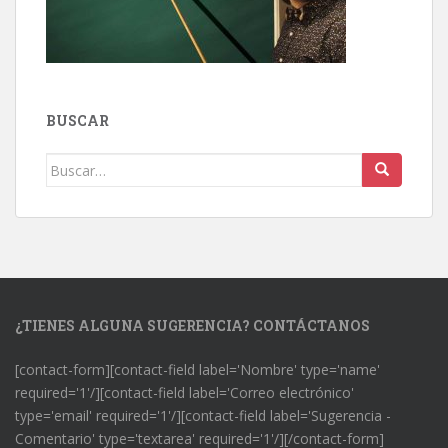
BUSCAR
Buscar:
¿TIENES ALGUNA SUGERENCIA? CONTÁCTANOS
[contact-form][contact-field label='Nombre' type='name'
required='1'/][contact-field label='Correo electrónico'
type='email' required='1'/][contact-field label='Sugerencia -
Comentario' type='textarea' required='1'/][/contact-form]