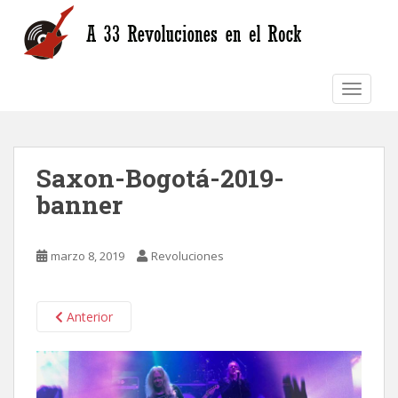
S
k
i
p
TOGGLE
t
o
m
a
Saxon-Bogotá-2019-
i
n
banner
c
o
n
marzo 8, 2019
Revoluciones
t
e
n
Anterior
t