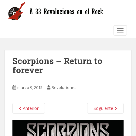
S
k
i
p
TOGGLE
t
o
m
a
Scorpions – Return to
i
n
forever
c
o
n
marzo 9, 2015
Revoluciones
t
e
n
Anterior
Soguiente
t