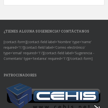
¿TIENES ALGUNA SUGERENCIA? CONTÁCTANOS
[contact-form][contact-field label='Nombre' type='name'
required='1'/][contact-field label='Correo electrónico'
type='email' required='1'/][contact-field label='Sugerencia -
Comentario' type='textarea' required='1'/][/contact-form]
PATROCINADORES