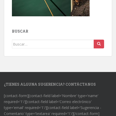
BUSCAR
Buscar:
¿TIENES ALGUNA SUGERENCIA? CONTÁCTANOS
[contact-form][contact-field label='Nombre' type='name'
required='1'/][contact-field label='Correo electrónico'
type='email' required='1'/][contact-field label='Sugerencia -
Comentario' type='textarea' required='1'/][/contact-form]