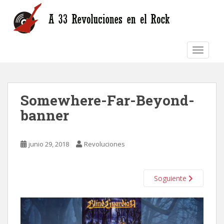
S
k
i
p
TOGGLE
t
o
m
a
Somewhere-Far-Beyond-
i
n
banner
c
o
n
junio 29, 2018
Revoluciones
t
e
n
Soguiente
t