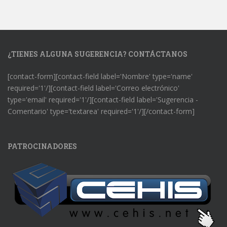
¿TIENES ALGUNA SUGERENCIA? CONTÁCTANOS
[contact-form][contact-field label='Nombre' type='name'
required='1'/][contact-field label='Correo electrónico'
type='email' required='1'/][contact-field label='Sugerencia -
Comentario' type='textarea' required='1'/][/contact-form]
PATROCINADORES