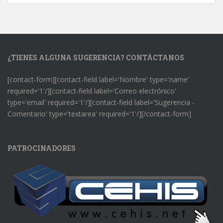
¿TIENES ALGUNA SUGERENCIA? CONTÁCTANOS
[contact-form][contact-field label='Nombre' type='name'
required='1'/][contact-field label='Correo electrónico'
type='email' required='1'/][contact-field label='Sugerencia -
Comentario' type='textarea' required='1'/][/contact-form]
PATROCINADORES