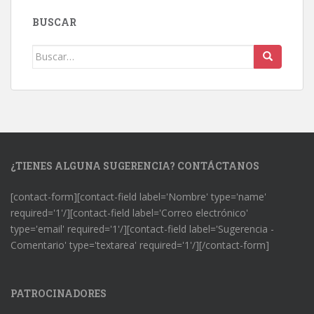
BUSCAR
Buscar:
¿TIENES ALGUNA SUGERENCIA? CONTÁCTANOS
[contact-form][contact-field label='Nombre' type='name'
required='1'/][contact-field label='Correo electrónico'
type='email' required='1'/][contact-field label='Sugerencia -
Comentario' type='textarea' required='1'/][/contact-form]
PATROCINADORES