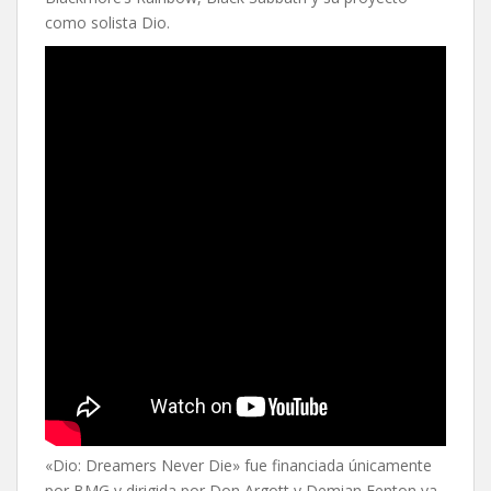
como solista Dio.
«Dio: Dreamers Never Die» fue financiada únicamente
por BMG y dirigida por Don Argott y Demian Fenton ya