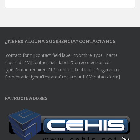
¿TIENES ALGUNA SUGERENCIA? CONTÁCTANOS
[contact-form][contact-field label='Nombre' type='name'
required='1'/][contact-field label='Correo electrónico'
type='email' required='1'/][contact-field label='Sugerencia -
Comentario' type='textarea' required='1'/][/contact-form]
PATROCINADORES