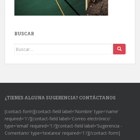
BUSCAR
Buscar:
¿TIENES ALGUNA SUGERENCIA? CONTÁCTANOS
[contact-form][contact-field label='Nombre' type='name'
required='1'/][contact-field label='Correo electrónico'
type='email' required='1'/][contact-field label='Sugerencia -
Comentario' type='textarea' required='1'/][/contact-form]