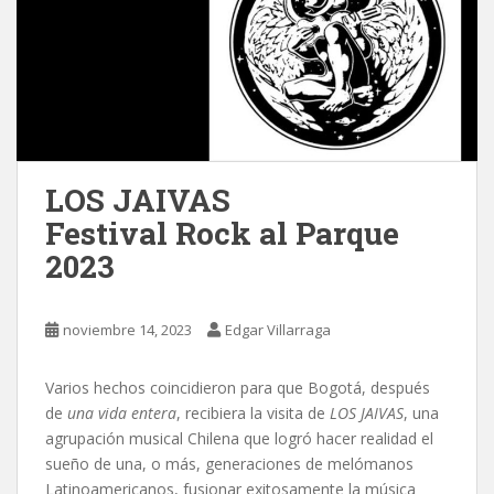
LOS JAIVAS
Festival Rock al Parque
2023
noviembre 14, 2023
Edgar Villarraga
Varios hechos coincidieron para que Bogotá, después
de
una vida entera
, recibiera la visita de
LOS JAIVAS
, una
agrupación musical Chilena que logró hacer realidad el
sueño de una, o más, generaciones de melómanos
Latinoamericanos, fusionar exitosamente la música