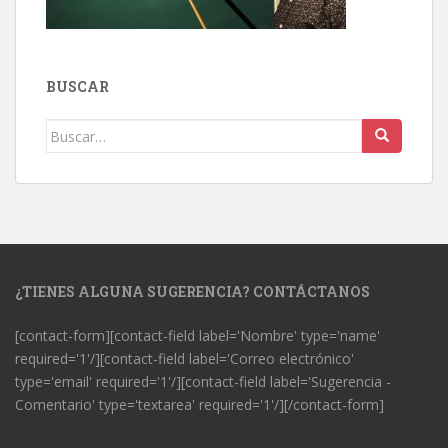
BUSCAR
Buscar:
¿TIENES ALGUNA SUGERENCIA? CONTÁCTANOS
[contact-form][contact-field label='Nombre' type='name'
required='1'/][contact-field label='Correo electrónico'
type='email' required='1'/][contact-field label='Sugerencia -
Comentario' type='textarea' required='1'/][/contact-form]