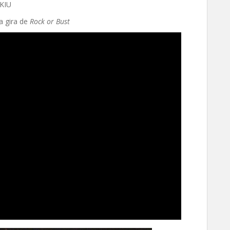
KIU
a gira de
Rock or Bust