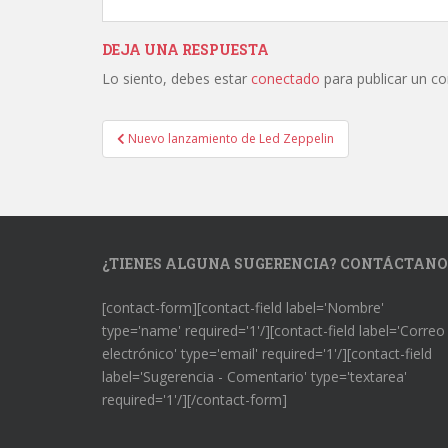
DEJA UNA RESPUESTA
Lo siento, debes estar
conectado
para publicar un c
Navegación
Nuevo lanzamiento de Led Zeppelin
de
entradas
¿TIENES ALGUNA SUGERENCIA? CONTÁCTANO
[contact-form][contact-field label='Nombre'
type='name' required='1'/][contact-field label='Correo
electrónico' type='email' required='1'/][contact-field
label='Sugerencia - Comentario' type='textarea'
required='1'/][/contact-form]