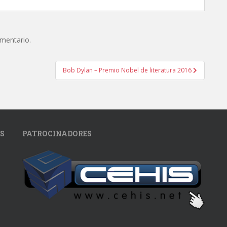
omentario.
Bob Dylan – Premio Nobel de literatura 2016
S
PATROCINADORES