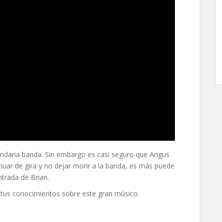
egendaria banda. Sin embargo es casi seguro que Angus
uar de gira y no dejar morir a la banda, es más puede
ntrada de Brian.
a tus conocimientos sobre este gran músico.