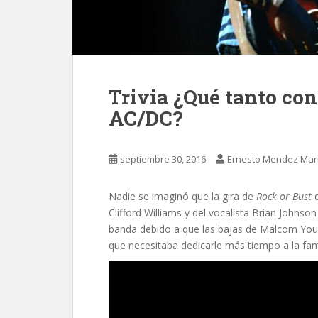
Trivia ¿Qué tanto con
AC/DC?
septiembre 30, 2016
Ernesto Mendez Mar
Nadie se imaginó que la gira de
Rock or Bust
d
Clifford Williams
y del vocalista Brian Johnso
banda debido a que las bajas de Malcom Youn
que necesitaba dedicarle más tiempo a la fami