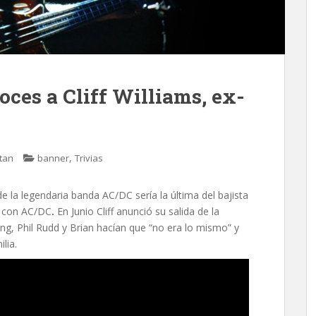
oces a Cliff Williams, ex-
,
tan
banner
Trivias
e la legendaria banda AC/DC sería la última del bajista
n con AC/DC
.
En Junio Cliff anunció su salida de la
g, Phil Rudd y Brian hacían que “no era lo mismo” y
lia.