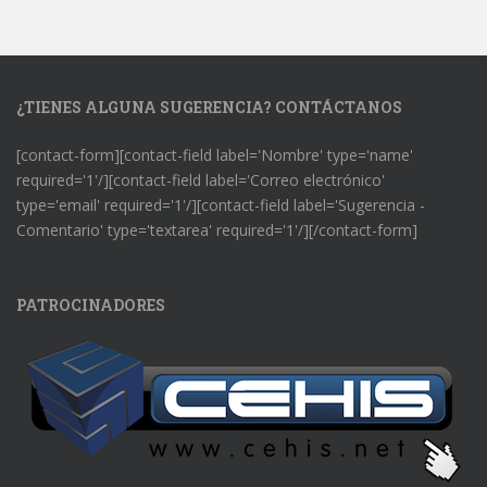
¿TIENES ALGUNA SUGERENCIA? CONTÁCTANOS
[contact-form][contact-field label='Nombre' type='name'
required='1'/][contact-field label='Correo electrónico'
type='email' required='1'/][contact-field label='Sugerencia -
Comentario' type='textarea' required='1'/][/contact-form]
PATROCINADORES