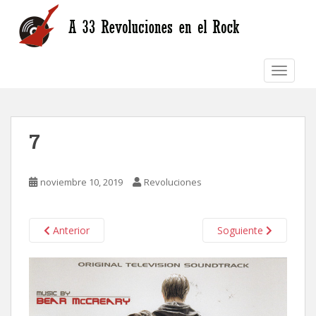
S
k
i
p
TOGGLE
t
o
m
a
7
i
n
c
noviembre 10, 2019
Revoluciones
o
n
t
Anterior
Soguiente
e
n
t