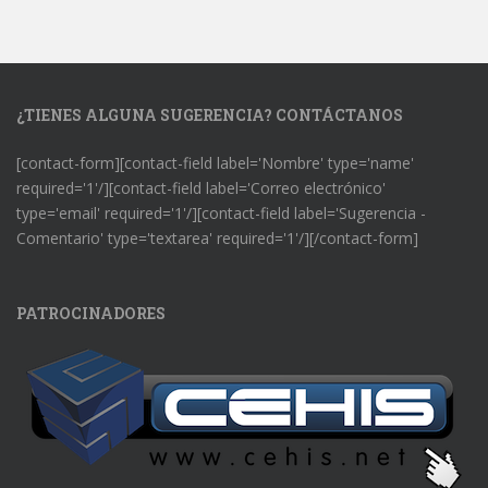
¿TIENES ALGUNA SUGERENCIA? CONTÁCTANOS
[contact-form][contact-field label='Nombre' type='name'
required='1'/][contact-field label='Correo electrónico'
type='email' required='1'/][contact-field label='Sugerencia -
Comentario' type='textarea' required='1'/][/contact-form]
PATROCINADORES