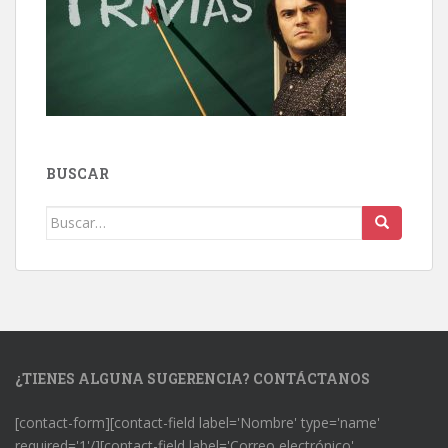
BUSCAR
Buscar:
¿TIENES ALGUNA SUGERENCIA? CONTÁCTANOS
[contact-form][contact-field label='Nombre' type='name'
required='1'/][contact-field label='Correo electrónico'