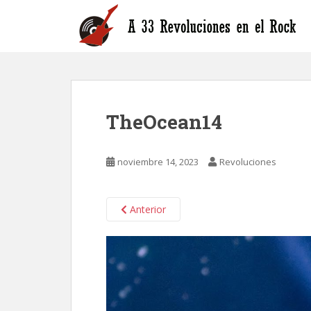
S
k
i
p
t
o
m
TheOcean14
a
i
n
noviembre 14, 2023
Revoluciones
c
o
n
Anterior
t
e
n
t