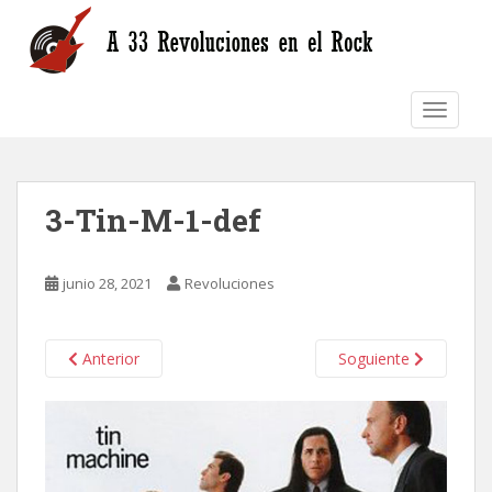
S
k
i
p
TOGGLE
t
o
m
a
3-Tin-M-1-def
i
n
c
junio 28, 2021
Revoluciones
o
n
t
Anterior
Soguiente
e
n
t