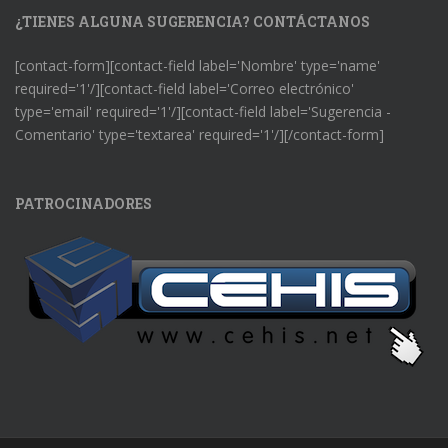
¿TIENES ALGUNA SUGERENCIA? CONTÁCTANOS
[contact-form][contact-field label='Nombre' type='name'
required='1'/][contact-field label='Correo electrónico'
type='email' required='1'/][contact-field label='Sugerencia -
Comentario' type='textarea' required='1'/][/contact-form]
PATROCINADORES