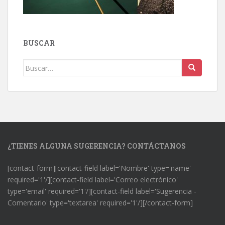
BUSCAR
Buscar:
¿TIENES ALGUNA SUGERENCIA? CONTÁCTANOS
[contact-form][contact-field label='Nombre' type='name'
required='1'/][contact-field label='Correo electrónico'
type='email' required='1'/][contact-field label='Sugerencia -
Comentario' type='textarea' required='1'/][/contact-form]