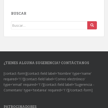
BUSCAR
Buscar:
¿TIENES ALGUNA SUGERENCIA? CONTÁCTANOS
[contact-form][contact-field label='Nombre' type='name'
required='1'/][contact-field label='Correo electrónico'
type='email' required='1'/][contact-field label='Sugerencia -
Comentario' type='textarea' required='1'/][/contact-form]
PATROCINADORES