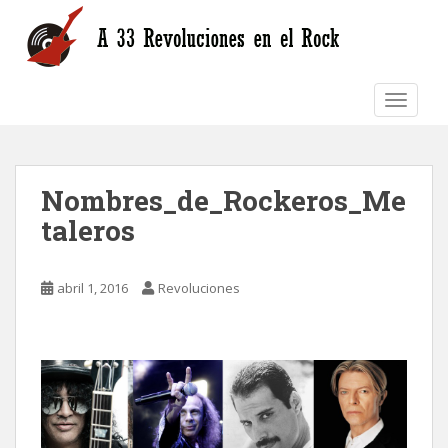
S
k
i
p
TOGGLE
t
o
m
a
Nombres_de_Rockeros_Me
i
n
taleros
c
o
n
abril 1, 2016
Revoluciones
t
e
n
t