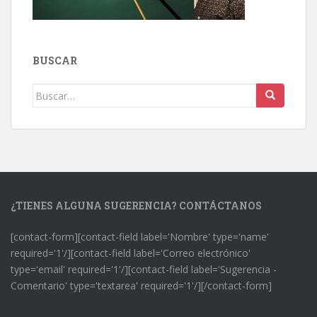
BUSCAR
Buscar:
¿TIENES ALGUNA SUGERENCIA? CONTÁCTANOS
[contact-form][contact-field label='Nombre' type='name'
required='1'/][contact-field label='Correo electrónico'
type='email' required='1'/][contact-field label='Sugerencia -
Comentario' type='textarea' required='1'/][/contact-form]