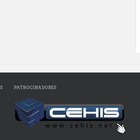
S
PATROCINADORES