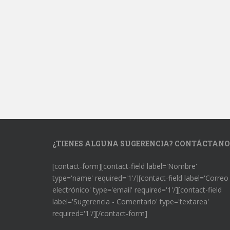
¿TIENES ALGUNA SUGERENCIA? CONTÁCTANO
[contact-form][contact-field label='Nombre'
type='name' required='1'/][contact-field label='Correo
electrónico' type='email' required='1'/][contact-field
label='Sugerencia - Comentario' type='textarea'
required='1'/][/contact-form]