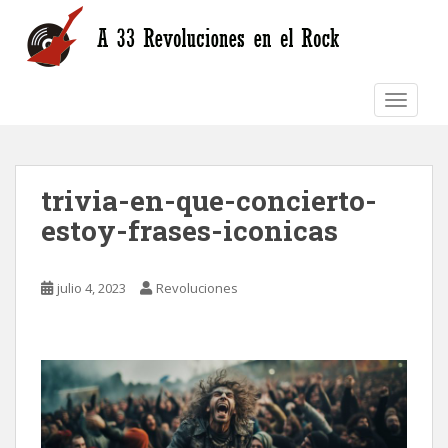
S
k
i
p
TOGGLE
t
o
m
a
trivia-en-que-concierto-
i
n
estoy-frases-iconicas
c
o
n
julio 4, 2023
Revoluciones
t
e
n
t