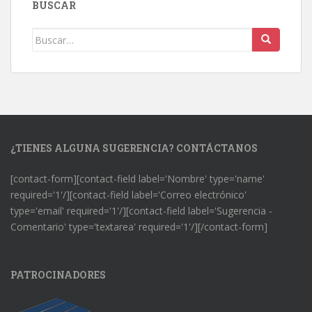
BUSCAR
Buscar:
¿TIENES ALGUNA SUGERENCIA? CONTÁCTANOS
[contact-form][contact-field label='Nombre' type='name'
required='1'/][contact-field label='Correo electrónico'
type='email' required='1'/][contact-field label='Sugerencia -
Comentario' type='textarea' required='1'/][/contact-form]
PATROCINADORES