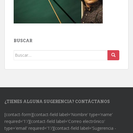
BUSCAR
Buscar:
¿TIENES ALGUNA SUGERENCIA? CONTÁCTANOS
[contact-form][contact-field label='Nombre' type='name'
required='1'/][contact-field label='Correo electrónico'
type='email' required='1'/][contact-field label='Sugerencia -