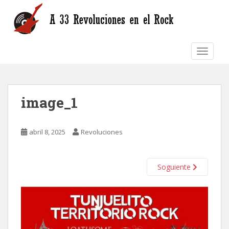
S
k
i
p
TOGGLE
t
o
m
a
image_1
i
n
c
abril 8, 2025
Revoluciones
o
n
t
Soguiente
e
n
t