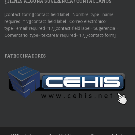
¿TIENES ALGUNA SUGERENCIA? CONTÁCTANOS
[contact-form][contact-field label='Nombre' type='name'
required='1'/][contact-field label='Correo electrónico'
type='email' required='1'/][contact-field label='Sugerencia -
Comentario' type='textarea' required='1'/][/contact-form]
PATROCINADORES