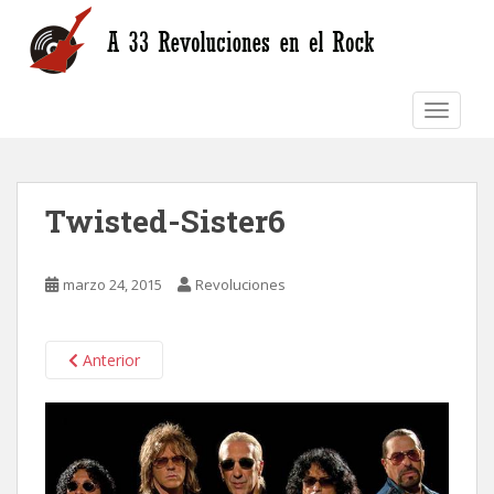
S
k
i
p
TOGGLE
t
o
m
a
Twisted-Sister6
i
n
c
marzo 24, 2015
Revoluciones
o
n
t
Anterior
e
n
t