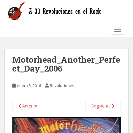
S
k
i
p
TOGGLE
t
o
m
a
Motorhead_Another_Perfe
i
n
ct_Day_2006
c
o
n
enero 5, 2016
Revoluciones
t
e
n
Anterior
Soguiente
t