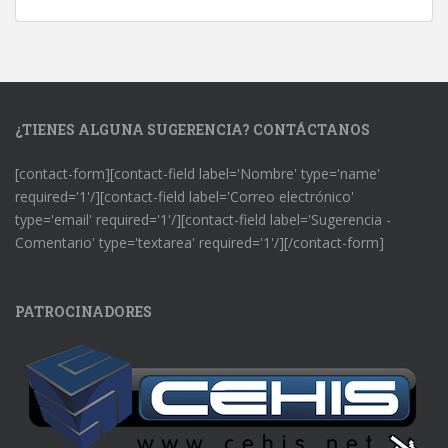
¿TIENES ALGUNA SUGERENCIA? CONTÁCTANOS
[contact-form][contact-field label='Nombre' type='name'
required='1'/][contact-field label='Correo electrónico'
type='email' required='1'/][contact-field label='Sugerencia -
Comentario' type='textarea' required='1'/][/contact-form]
PATROCINADORES