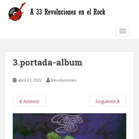
S
k
i
p
TOGGLE
t
o
m
a
3.portada-album
i
n
c
abril 21, 2022
Revoluciones
o
n
t
Anterior
Soguiente
e
n
t