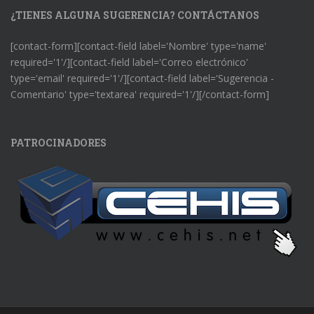
¿TIENES ALGUNA SUGERENCIA? CONTÁCTANOS
[contact-form][contact-field label='Nombre' type='name'
required='1'/][contact-field label='Correo electrónico'
type='email' required='1'/][contact-field label='Sugerencia -
Comentario' type='textarea' required='1'/][/contact-form]
PATROCINADORES